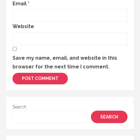
Email
*
Website
Save my name, email, and website in this
browser for the next time I comment.
Search
SEARCH