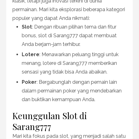
klasik, tetapi juga inovasi terkini di dunia
permainan. Mari kita eksplorasi beberapa kategori
populer yang dapat Anda nikmati:
Slot
: Dengan ribuan pilihan tema dan fitur
bonus, slot di Sarang777 dapat membuat
Anda berjam-jam terhibur.
Lotere
: Menawarkan peluang tinggi untuk
menang, lotere di Sarang777 memberikan
sensasi yang tidak bisa Anda abaikan.
Poker
: Bergabunglah dengan pemain lain
dalam permainan poker yang mendebarkan
dan buktikan kemampuan Anda.
Keunggulan Slot di
Sarang777
Mari kita fokus pada slot, yang menjadi salah satu