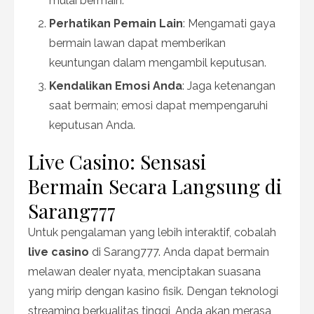
mulai bermain.
Perhatikan Pemain Lain
: Mengamati gaya
bermain lawan dapat memberikan
keuntungan dalam mengambil keputusan.
Kendalikan Emosi Anda
: Jaga ketenangan
saat bermain; emosi dapat mempengaruhi
keputusan Anda.
Live Casino: Sensasi
Bermain Secara Langsung di
Sarang777
Untuk pengalaman yang lebih interaktif, cobalah
live casino
di Sarang777. Anda dapat bermain
melawan dealer nyata, menciptakan suasana
yang mirip dengan kasino fisik. Dengan teknologi
streaming berkualitas tinggi, Anda akan merasa