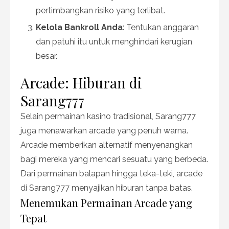
pertimbangkan risiko yang terlibat.
Kelola Bankroll Anda
: Tentukan anggaran
dan patuhi itu untuk menghindari kerugian
besar.
Arcade: Hiburan di
Sarang777
Selain permainan kasino tradisional, Sarang777
juga menawarkan arcade yang penuh warna.
Arcade memberikan alternatif menyenangkan
bagi mereka yang mencari sesuatu yang berbeda.
Dari permainan balapan hingga teka-teki, arcade
di Sarang777 menyajikan hiburan tanpa batas.
Menemukan Permainan Arcade yang
Tepat