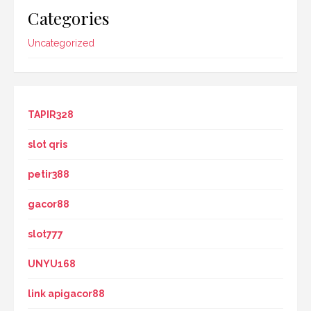
Categories
Uncategorized
TAPIR328
slot qris
petir388
gacor88
slot777
UNYU168
link apigacor88