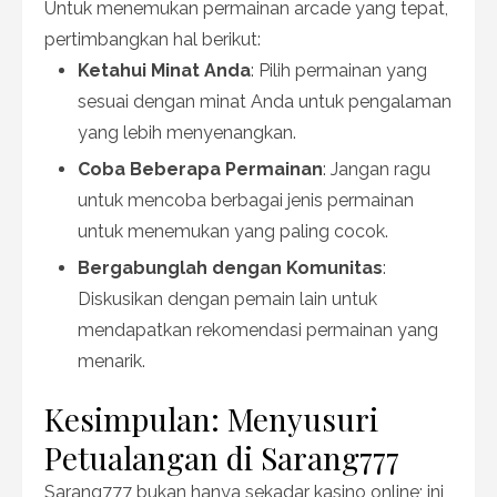
Untuk menemukan permainan arcade yang tepat,
pertimbangkan hal berikut:
Ketahui Minat Anda
: Pilih permainan yang
sesuai dengan minat Anda untuk pengalaman
yang lebih menyenangkan.
Coba Beberapa Permainan
: Jangan ragu
untuk mencoba berbagai jenis permainan
untuk menemukan yang paling cocok.
Bergabunglah dengan Komunitas
:
Diskusikan dengan pemain lain untuk
mendapatkan rekomendasi permainan yang
menarik.
Kesimpulan: Menyusuri
Petualangan di Sarang777
Sarang777 bukan hanya sekadar kasino online; ini