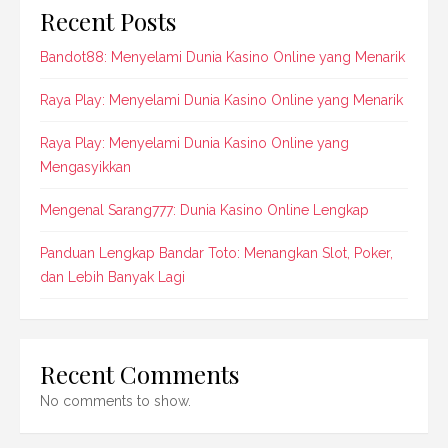
Recent Posts
Bandot88: Menyelami Dunia Kasino Online yang Menarik
Raya Play: Menyelami Dunia Kasino Online yang Menarik
Raya Play: Menyelami Dunia Kasino Online yang
Mengasyikkan
Mengenal Sarang777: Dunia Kasino Online Lengkap
Panduan Lengkap Bandar Toto: Menangkan Slot, Poker,
dan Lebih Banyak Lagi
Recent Comments
No comments to show.