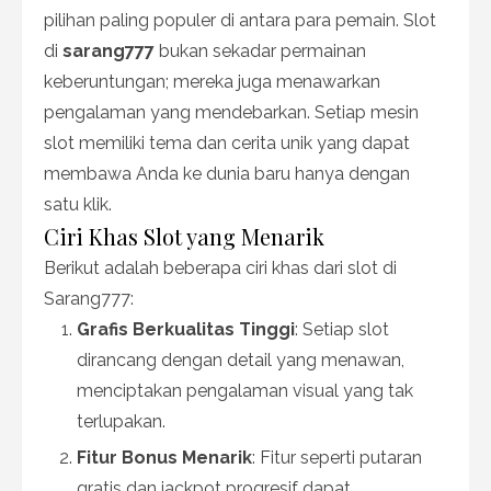
pilihan paling populer di antara para pemain. Slot
di
sarang777
bukan sekadar permainan
keberuntungan; mereka juga menawarkan
pengalaman yang mendebarkan. Setiap mesin
slot memiliki tema dan cerita unik yang dapat
membawa Anda ke dunia baru hanya dengan
satu klik.
Ciri Khas Slot yang Menarik
Berikut adalah beberapa ciri khas dari slot di
Sarang777:
Grafis Berkualitas Tinggi
: Setiap slot
dirancang dengan detail yang menawan,
menciptakan pengalaman visual yang tak
terlupakan.
Fitur Bonus Menarik
: Fitur seperti putaran
gratis dan jackpot progresif dapat