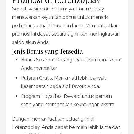
Seperti kasino online lainnya, Lorenzoplay
menawarkan sejumlah bonus untuk menarik
perhatian pemain baru dan lama. Memanfaatkan
promosi ini dapat secara signifikan meningkatkan
saldo akun Anda.
Jenis Bonus yang Tersedia
Bonus Selamat Datang: Dapatkan bonus saat
Anda mendaftar.
Putaran Gratis: Menikmati lebih banyak
kesempatan pada slot favorit Anda.
Program Loyalitas: Reward untuk pemain
setia yang memberikan keuntungan ekstra.
Dengan memanfaatkan peluang ini di
Lorenzoplay, Anda dapat bermain lebih lama dan