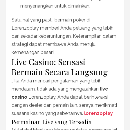
menyenangkan untuk dimainkan.
Satu hal yang pasti, bermain poker di
Lorenzoplay memberi Anda peluang yang lebih
dari sekadar keberuntungan. Keterampilan dalam
strategi dapat membawa Anda menuju
kemenangan besar!
Live Casino: Sensasi
Bermain Secara Langsung
Jika Anda mencari pengalaman yang lebih
mendalam, tidak ada yang mengalahkan
live
casino
Lorenzoplay. Anda dapat berinteraksi
dengan dealer dan pemain lain, seraya menikmati
suasana kasino yang sebenarnya.
lorenzoplay
Permainan Live yang Tersedia