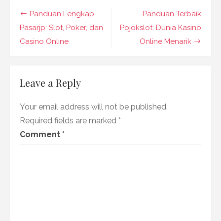
Lorenzoplay:
Kasino
Post
Panduan Lengkap
Panduan Terbaik
Online
yang
navigation
Pasarjp: Slot, Poker, dan
Pojokslot: Dunia Kasino
Menggembirakan
Casino Online
Online Menarik
Leave a Reply
Your email address will not be published.
Required fields are marked
*
Comment
*