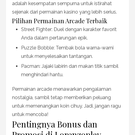
adalah kesempatan sempurna untuk istirahat
sejenak dari permainan kasino yang lebih serius.
Pilihan Permainan Arcade Terbaik
Street Fighter: Duel dengan karakter favorit
Anda dalam pertarungan epik.
Puzzle Bobble: Tembak bola warna-warni
untuk menyelesaikan tantangan.
Pacman: Jajaki labirin dan makan titik sambil
menghindari hantu.
Permainan arcade menawarkan pengalaman
nostalgia, sambil tetap memberikan peluang
untuk memenangkan koin cihuy. Jadi, jangan ragu
untuk mencoba!
Pentingnya Bonus dan
Promosi di Lorenzoplay