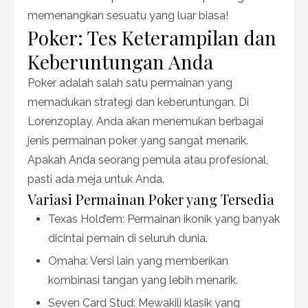
memenangkan sesuatu yang luar biasa!
Poker: Tes Keterampilan dan
Keberuntungan Anda
Poker adalah salah satu permainan yang
memadukan strategi dan keberuntungan. Di
Lorenzoplay, Anda akan menemukan berbagai
jenis permainan poker yang sangat menarik.
Apakah Anda seorang pemula atau profesional,
pasti ada meja untuk Anda.
Variasi Permainan Poker yang Tersedia
Texas Hold’em: Permainan ikonik yang banyak
dicintai pemain di seluruh dunia.
Omaha: Versi lain yang memberikan
kombinasi tangan yang lebih menarik.
Seven Card Stud: Mewakili klasik yang