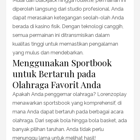
Mulai dari blackjack hingga roulette, permainan ini
diperoleh langsung dari studio profesional. Anda
dapat merasakan ketegangan seolah-olah Anda
berada di kasino fisik. Dengan teknologi canggih,
semua permainan ini ditransmisikan dalam
kualitas tinggi untuk memastikan pengalaman
yang mulus dan mendebarkan.
Menggunakan Sportbook
untuk Bertaruh pada
Olahraga Favorit Anda
Apakah Anda penggemar olahraga? Lorenzoplay
menawarkan sportsbook yang komprehensif, di
mana Anda dapat bertaruh pada berbagai acara
olahraga. Dari sepak bola hingga bola basket, ada
banyak pilihan taruhan. Anda tidak perlu
menunggu lama untuk melihat hasil!