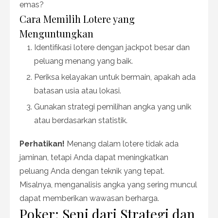
emas?
Cara Memilih Lotere yang
Menguntungkan
Identifikasi lotere dengan jackpot besar dan
peluang menang yang baik.
Periksa kelayakan untuk bermain, apakah ada
batasan usia atau lokasi.
Gunakan strategi pemilihan angka yang unik
atau berdasarkan statistik.
Perhatikan!
Menang dalam lotere tidak ada
jaminan, tetapi Anda dapat meningkatkan
peluang Anda dengan teknik yang tepat.
Misalnya, menganalisis angka yang sering muncul
dapat memberikan wawasan berharga.
Poker: Seni dari Strategi dan