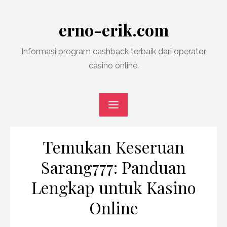
Skip
to
erno-erik.com
content
Informasi program cashback terbaik dari operator
casino online.
Temukan Keseruan
Sarang777: Panduan
Lengkap untuk Kasino
Online