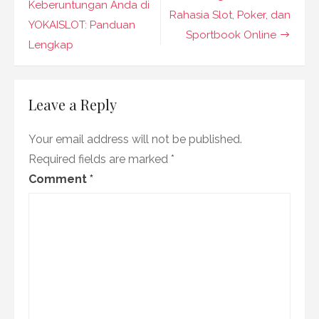
untuk
navigation
Keberuntungan Anda di
Kasino
Rahasia Slot, Poker, dan
YOKAISLOT: Panduan
Online
Sportbook Online
Lengkap
Leave a Reply
Your email address will not be published.
Required fields are marked
*
Comment
*