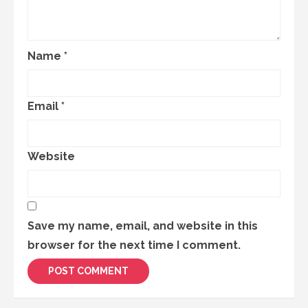
Name
*
Email
*
Website
Save my name, email, and website in this
browser for the next time I comment.