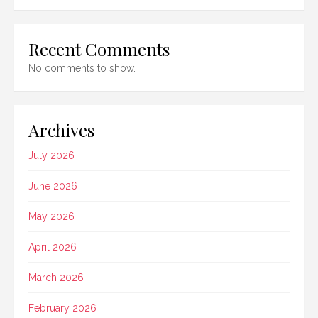
Recent Comments
No comments to show.
Archives
July 2026
June 2026
May 2026
April 2026
March 2026
February 2026